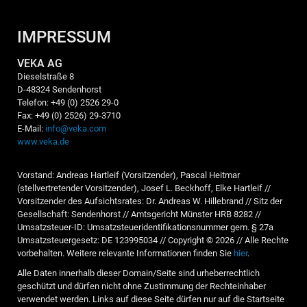
IMPRESSUM
VEKA AG
Dieselstraße 8
D-48324 Sendenhorst
Telefon: +49 (0) 2526 29-0
Fax: +49 (0) 2526) 29-3710
E-Mail:
info@veka.com
www.veka.de
Vorstand: Andreas Hartleif (Vorsitzender), Pascal Heitmar
(stellvertretender Vorsitzender), Josef L. Beckhoff, Elke Hartleif //
Vorsitzender des Aufsichtsrates: Dr. Andreas W. Hillebrand // Sitz der
Gesellschaft: Sendenhorst // Amtsgericht Münster HRB 8282 //
Umsatzsteuer-ID: Umsatzsteueridentifikationsnummer gem. § 27a
Umsatzsteuergesetz: DE 123995034 // Copyright © 2026 // Alle Rechte
vorbehalten. Weitere relevante Informationen finden Sie
hier
.
Alle Daten innerhalb dieser Domain/Seite sind urheberrechtlich
geschützt und dürfen nicht ohne Zustimmung der Rechteinhaber
verwendet werden. Links auf diese Seite dürfen nur auf die Startseite