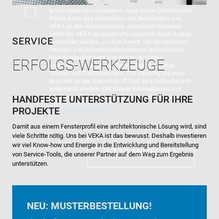
M
a
D
Ich verstehe und akzeptiere, dass meine persönlichen
a
m
Daten durch das Abonnieren des Newsletters von
S
i
e
VEKA an die verantwortliche datenkontrollierende
G
l
Stelle bei VEKA gesendet und von ihr/in ihrem Auftrag
SERVICE
V
*
verarbeitet werden, zu dem Zweck, mir die neuesten
O
Produkt- und Angebotsinformationen auf jeglichem
Kommunikationsweg zukommen zu lassen,
-
ERFOLGS-WERKZEUGE
einschließlich, aber nicht beschränkt auf E-Mail,
E
Telefon und Postsendungen. Die Einwilligung kann
i
jederzeit für die Zukunft per E-Mail an info@veka.com
n
widerrufen werden. Detaillierte Informationen zum
HANDFESTE UNTERSTÜTZUNG FÜR IHRE
Umgang mit Nutzerdaten sind einzusehen in der
v
Datenschutzerklärung
*
e
PROJEKTE
r
Damit aus einem Fensterprofil eine architektonische Lösung wird, sind
s
viele Schritte nötig. Uns bei VEKA ist das bewusst. Deshalb investieren
t
wir viel Know-how und Energie in die Entwicklung und Bereitstellung
ä
JETZT ANMELDEN
von Service-Tools, die unserer Partner auf dem Weg zum Ergebnis
n
unterstützen.
d
n
i
s
NEU: MUSTERBESTELLUNG!
*