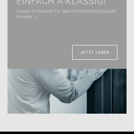
EINFACH A-KLASSIG!
Klasse-A-Qualität für das Hochleistungsbauteil
Fenster
»
JETZT LESEN