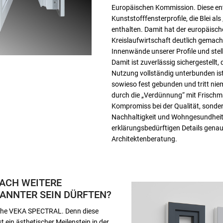
Europäischen Kommission. Diese ent
Kunststofffensterprofile, die Blei als
enthalten. Damit hat der europäisch
Kreislaufwirtschaft deutlich gemacht
Innenwände unserer Profile und stel
Damit ist zuverlässig sichergestellt,
Nutzung vollständig unterbunden ist.
sowieso fest gebunden und tritt niem
durch die „Verdünnung“ mit Frischmat
Kompromiss bei der Qualität, sondern 
Nachhaltigkeit und Wohngesundheit –
erklärungsbedürftigen Details genauer
Architektenberatung.
NACH WEITERE
KANNTER SEIN DÜRFTEN?
läche VEKA SPECTRAL. Denn diese
t ein ästhetischer Meilenstein in der