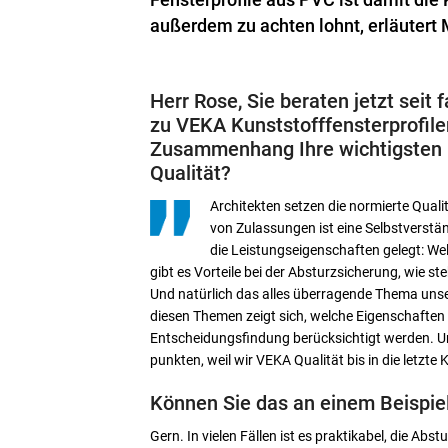
n
außerdem zu achten lohnt, erläutert 
d
n
i
s
Herr Rose, Sie beraten jetzt seit 
*
zu VEKA Kunst­stoff­fenster­profil
Zusammenhang Ihre wichtigsten
Qualität?
Architekten setzen die normierte Qualit
von Zulassungen ist eine Selbstverstä
die Leistungseigenschaften gelegt: Wel
gibt es Vorteile bei der Absturzsicherung, wie ste
Und natürlich das alles überragende Thema unsere
diesen Themen zeigt sich, welche Eigenschaften al
Entscheidungsfindung berücksichtigt werden. Und
punkten, weil wir VEKA Qualität bis in die letzt
Können Sie das an einem Beispiel
Gern. In vielen Fällen ist es praktikabel, die Ab