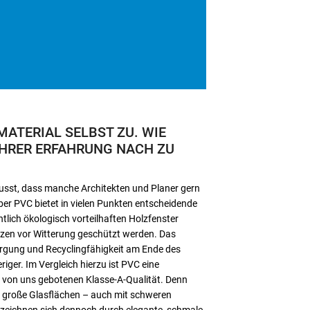
ATERIAL SELBST ZU. WIE
IHRER ERFAHRUNG NACH ZU
wusst, dass manche Architekten und Planer gern
ber PVC bietet in vielen Punkten entscheidende
tlich ökologisch vorteilhaften Holzfenster
zen vor Witterung geschützt werden. Das
rgung und Recyclingfähigkeit am Ende des
iger. Im Vergleich hierzu ist PVC eine
r von uns gebotenen Klasse-A-Qualität. Denn
s große Glasflächen – auch mit schweren
zeichnen sich dennoch durch elegante, schmale