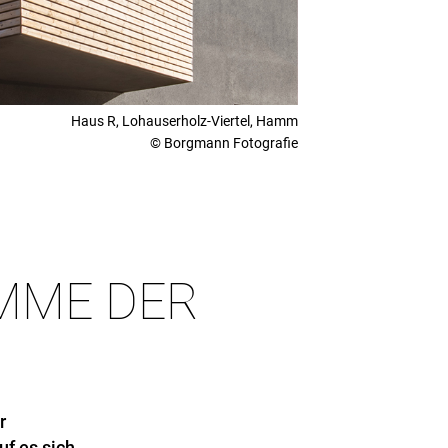
Haus R, Lohauserholz-Viertel, Hamm
© Borgmann Fotografie
liche datenkontrollierende Stelle bei VEKA gesendet
glichem Kommunikationsweg zukommen zu lassen,
er E-Mail an info@veka.com widerrufen werden.
UMME DER
JETZT ANMELDEN
r
uf es sich