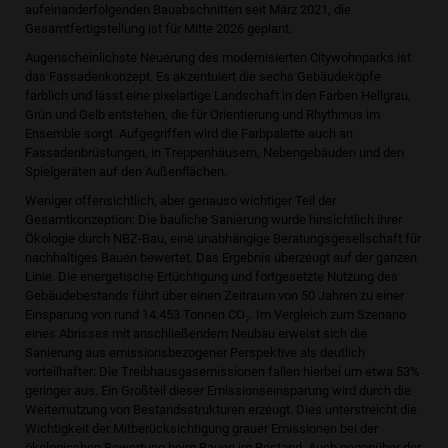
aufeinanderfolgenden Bauabschnitten seit März 2021, die
Gesamtfertigstellung ist für Mitte 2026 geplant.
Augenscheinlichste Neuerung des modernisierten Citywohnparks ist
das Fassadenkonzept. Es akzentuiert die sechs Gebäudeköpfe
farblich und lässt eine pixelartige Landschaft in den Farben Hellgrau,
Grün und Gelb entstehen, die für Orientierung und Rhythmus im
Ensemble sorgt. Aufgegriffen wird die Farbpalette auch an
Fassadenbrüstungen, in Treppenhäusern, Nebengebäuden und den
Spielgeräten auf den Außenflächen.
Weniger offensichtlich, aber genauso wichtiger Teil der
Gesamtkonzeption: Die bauliche Sanierung wurde hinsichtlich ihrer
Ökologie durch NBZ-Bau, eine unabhängige Beratungsgesellschaft für
nachhaltiges Bauen bewertet. Das Ergebnis überzeugt auf der ganzen
Linie. Die energetische Ertüchtigung und fortgesetzte Nutzung des
Gebäudebestands führt über einen Zeitraum von 50 Jahren zu einer
Einsparung von rund 14.453 Tonnen CO₂. Im Vergleich zum Szenario
eines Abrisses mit anschließendem Neubau erweist sich die
Sanierung aus emissionsbezogener Perspektive als deutlich
vorteilhafter: Die Treibhausgasemissionen fallen hierbei um etwa 53%
geringer aus. Ein Großteil dieser Emissionseinsparung wird durch die
Weiternutzung von Bestandsstrukturen erzeugt. Dies unterstreicht die
Wichtigkeit der Mitberücksichtigung grauer Emissionen bei der
ökologischen Bewertung beim Bauen im Bestand. Auch gegenüber der