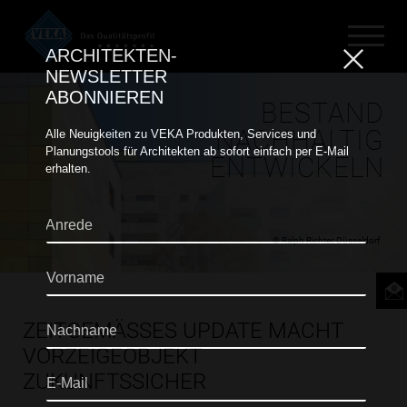
ARCHITEKTEN-
NEWSLETTER
ABONNIEREN
BESTAND
NACHHALTIG
ÜBER VEKA
Alle Neuigkeiten zu VEKA Produkten, Services und
Planungstools für Architekten ab sofort einfach per E-Mail
ENTWICKELN
erhalten.
MAGAZIN
REFERENZEN
A
n
© Ralph Richter, Düsseldorf
r
KONTAKT / MUSTER
V
e
o
d
r
e
N
n
ZEITGEMÄSSES UPDATE MACHT
a
a
VORZEIGEOBJEKT
c
m
E
ZUKUNFTSSICHER
h
e
-
n