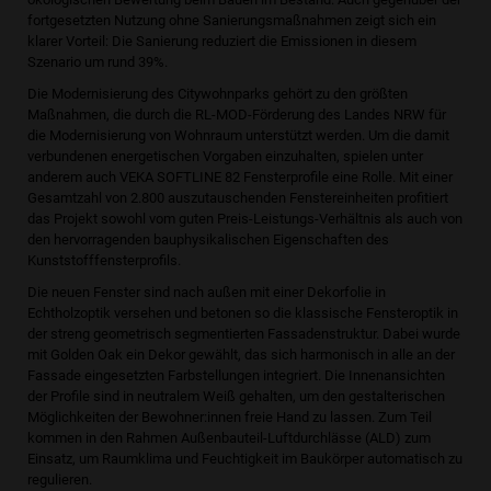
fortgesetzten Nutzung ohne Sanierungsmaßnahmen zeigt sich ein
klarer Vorteil: Die Sanierung reduziert die Emissionen in diesem
Szenario um rund 39%.
Die Modernisierung des Citywohnparks gehört zu den größten
Maßnahmen, die durch die RL-MOD-Förderung des Landes NRW für
die Modernisierung von Wohnraum unterstützt werden. Um die damit
verbundenen energetischen Vorgaben einzuhalten, spielen unter
anderem auch VEKA SOFTLINE 82 Fensterprofile eine Rolle. Mit einer
Gesamtzahl von 2.800 auszutauschenden Fenstereinheiten profitiert
das Projekt sowohl vom guten Preis-Leistungs-Verhältnis als auch von
den hervorragenden bauphysikalischen Eigenschaften des
Kunststofffensterprofils.
Die neuen Fenster sind nach außen mit einer Dekorfolie in
Echtholzoptik versehen und betonen so die klassische Fensteroptik in
der streng geometrisch segmentierten Fassadenstruktur. Dabei wurde
mit Golden Oak ein Dekor gewählt, das sich harmonisch in alle an der
Fassade eingesetzten Farbstellungen integriert. Die Innenansichten
der Profile sind in neutralem Weiß gehalten, um den gestalterischen
Möglichkeiten der Bewohner:innen freie Hand zu lassen. Zum Teil
kommen in den Rahmen Außenbauteil-Luftdurchlässe (ALD) zum
Einsatz, um Raumklima und Feuchtigkeit im Baukörper automatisch zu
regulieren.