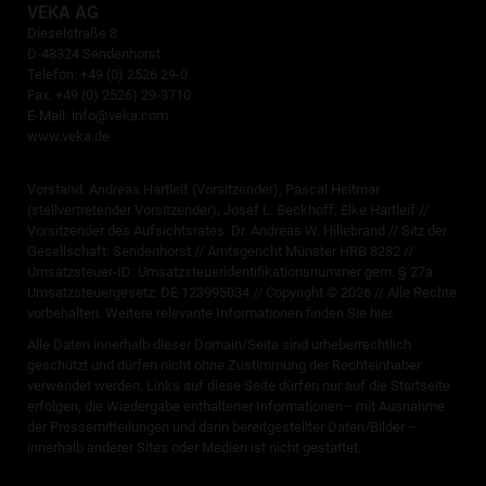
VEKA AG
Dieselstraße 8
D-48324 Sendenhorst
Telefon: +49 (0) 2526 29-0
Fax: +49 (0) 2526) 29-3710
E-Mail:
info@veka.com
www.veka.de
Vorstand: Andreas Hartleif (Vorsitzender), Pascal Heitmar
(stellvertretender Vorsitzender), Josef L. Beckhoff, Elke Hartleif //
Vorsitzender des Aufsichtsrates: Dr. Andreas W. Hillebrand // Sitz der
Gesellschaft: Sendenhorst // Amtsgericht Münster HRB 8282 //
Umsatzsteuer-ID: Umsatzsteueridentifikationsnummer gem. § 27a
Umsatzsteuergesetz: DE 123995034 // Copyright © 2026 // Alle Rechte
vorbehalten. Weitere relevante Informationen finden Sie
hier
.
Alle Daten innerhalb dieser Domain/Seite sind urheberrechtlich
geschützt und dürfen nicht ohne Zustimmung der Rechteinhaber
verwendet werden. Links auf diese Seite dürfen nur auf die Startseite
erfolgen, die Wiedergabe enthaltener Informationen– mit Ausnahme
der Pressemitteilungen und darin bereitgestellter Daten/Bilder –
innerhalb anderer Sites oder Medien ist nicht gestattet.